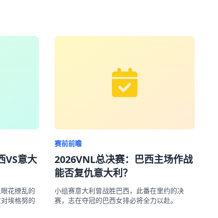
赛前前瞻
西VS意大
2026VNL总决赛：巴西主场作战
能否复仇意大利？
队眼花缭乱的
小组赛意大利曾战胜巴西，此番在里约的决
应对埃格努的
赛，志在夺冠的巴西女排必将全力以赴。